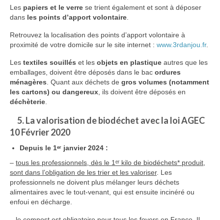
Les
papiers et le verre
se trient également et sont à déposer
dans
les points d’apport volontaire
.
Retrouvez la localisation des points d’apport volontaire à
proximité de votre domicile sur le site internet :
www.3rdanjou.fr
.
Les
textiles souillés
et les
objets en plastique
autres que les
emballages, doivent être déposés dans le bac
ordures
ménagères
. Quant aux déchets de
gros volumes (notamment
les cartons) ou dangereux
, ils doivent être déposés en
déchèterie
.
5. La valorisation de biodéchet avec la loi AGEC
10 Février 2020
Depuis le 1ᵉʳ janvier 2024 :
–
tous les professionnels, dès le 1ᵉʳ kilo de biodéchets* produit,
sont dans l’obligation de les trier et les valoriser
. Les
professionnels ne doivent plus mélanger leurs déchets
alimentaires avec le tout-venant, qui est ensuite incinéré ou
enfoui en décharge.
–
le compost est obligatoire pour tous les foyers en France
. Il