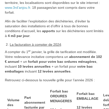
territoire, les localisations sont disponibles sur le site internet :
Redevance incitative : Informations
www.3rd’anjou.fr
. 18 passages/an sont compris dans votre
forfait.
Afin de faciliter l’exploitation des déchèteries, d’éviter la
saturation des installations et d’offrir à tous de bonnes
conditions d’accueil, les
apports
sur les déchèteries sont limités
à
4 m3 par jour
.
La facturation à compter de 2024
:
er
A compter du 1
janvier, la grille de tarification est modifiée.
Votre redevance incitative comportera un
abonnement de 102
€ annuel
+ un
forfait pour votre bac ordures ménagères
,
incluant
10 levées annuelles
+ un forfait pour
votre bac
emballages
incluant
12 levées annuelles
.
Retrouvez ci-dessous la nouvelle grille pour l’année 2026 :
Forfait bac
Forfait bac
Lev
ORDURES
Part
EMBALLAGE
Volume
del
MENAGERES
abonnement
des
forf
facturée par
12 levées