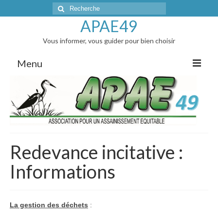
Rechercher
:
APAE49
Vous informer, vous guider pour bien choisir
Menu
Accueil
L’actualité
Articles de presse
Redevance incitative :
AG et réunions d’infos
Informations
Correspondances avec les Elus
Les membres du bureau
La gestion des déchets
:
Les vidanges groupées : tarifs 2026