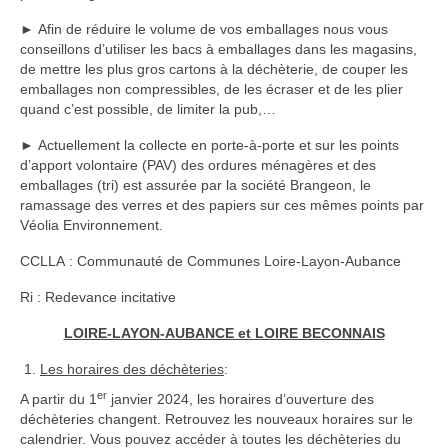
Procédures contrôles
►
Afin de réduire le volume de vos emballages nous vous
conseillons d’utiliser les bacs à emballages dans les magasins,
Je veux refaire mon assainissement
de mettre les plus gros cartons à la déchèterie, de couper les
démarches et conseils
emballages non compressibles, de les écraser et de les plier
quand c’est possible, de limiter la pub,…
Liste des bureaux d’études
►
Actuellement la collecte en porte-à-porte et sur les points
d’apport volontaire (PAV) des ordures ménagères et des
Liste des installateurs
emballages (tri) est assurée par la société Brangeon, le
ramassage des verres et des papiers sur ces mêmes points par
Aides au financement
Véolia Environnement.
Le SPANC
CCLLA : Communauté de Communes Loire-Layon-Aubance
Dernières dispositions au niveau de la CCLLA
Ri : Redevance incitative
au 15 Octobre 2020
LOIRE-LAYON-AUBANCE et LOIRE BECONNAIS
le Conseil d’exploitation du SPANC
Les horaires des déchèteries
:
La gestion des déchets
er
A partir du 1
janvier 2024, les horaires d’ouverture des
déchèteries changent. Retrouvez les nouveaux horaires sur le
Textes de loi tris des déchets
calendrier. Vous pouvez accéder à toutes les déchèteries du