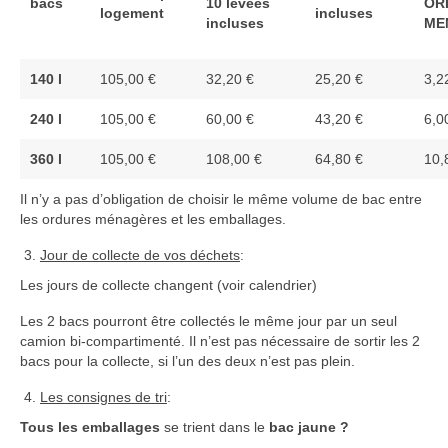
bacs
10 levées
OR
logement
incluses
incluses
ME
140 l
105,00 €
32,20 €
25,20 €
3,2
240 l
105,00 €
60,00 €
43,20 €
6,0
360 l
105,00 €
108,00 €
64,80 €
10,
Il n’y a pas d’obligation de choisir le même volume de bac entre
les ordures ménagères et les emballages.
Jour de collecte de vos déchets
:
Les jours de collecte changent (voir calendrier)
Les 2 bacs pourront être collectés le même jour par un seul
camion bi-compartimenté. Il n’est pas nécessaire de sortir les 2
bacs pour la collecte, si l’un des deux n’est pas plein.
Les consignes de tri
:
Tous les emballages
se trient dans le
bac jaune ?