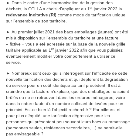
►
Dans le cadre d’une harmonisation de la gestion des
Assainissement Non Collectif (ANC)
er
déchets, la CCLLA a choisi d’appliquer au 1
janvier 2022 la
redevance incitative (Ri)
comme mode de tarification unique
Systèmes
sur l’ensemble de son territoire.
Les différentes solutions de traitement
►
Au premier juillet 2021 des bacs emballages (jaunes) ont été
mis à disposition sur l’ensemble du territoire et une facture
« fictive » vous a été adressée sur la base de la nouvelle grille
La phytoépuration
er
tarifaire applicable au 1
janvier 2022 afin que vous puissiez
éventuellement modifier votre comportement à utiliser ce
Les fosses toutes eaux
service.
Les microstations
►
Nombreux sont ceux qui s’interrogent sur l’efficacité de cette
nouvelle tarification des déchets et qui déplorent la dégradation
Les filtres compacts
du service pour un coût identique au tarif précédent. Il est à
craindre que la facture n’explose, que des emballages ne soient
Informations conseils
brûlés ou ne se retrouvent dans les ordures ménagères, voire
dans la nature faute d’un nombre suffisant de levées pour un
Guide d’information sur les ANC
prix mini. Est-ce bien là l’objectif recherché ? Par ailleurs, et
pour plus d’équité, une tarification dégressive pour les
Textes de loi sur l’eau
personnes qui présentent peu souvent leurs bacs au ramassage
(personnes seules, résidences secondaires,…) ne serait-elle
Les contrôles du SPANC et réhabilitations
pas envisageable ?