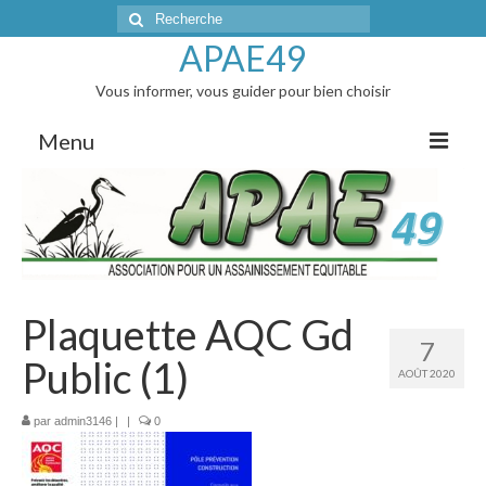
Rechercher
:
APAE49
Vous informer, vous guider pour bien choisir
Menu
Accueil
L’actualité
Articles de presse
Plaquette AQC Gd
AG et réunions d’infos
7
Public (1)
AOÛT 2020
Correspondances avec les Elus
Les membres du bureau
par
admin3146
|
|
0
Les vidanges groupées : tarifs 2026