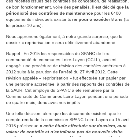
des recettes issues des contrôles de conception, de réalisation,
de bon fonctionnement, voire des pénalités. Il est décidé que
la
Procédures contrôles
périodicité des contrôles de maintenance
pour les 6400
équipements individuels existants
ne pourra excéder 8 ans
(la
Je veux refaire mon assainissement
loi précise 10 ans).
démarches et conseils
Nous apprenons également, à notre grande surprise, que le
Liste des bureaux d’études
dossier « repriorisation » sera définitivement abandonné.
Liste des installateurs
Rappel : En 2015 les responsables du SPANC de l’ex-
communauté de communes Loire-Layon (CCLL), avaient
Aides au financement
engagé une procédure de révision des contrôles antérieurs à
2012 suite à la parution de l’arrêté du 27 Avril 2012. Cette
Le SPANC
révision appelée « repriorisation » fut effectuée sur papier par
une personne accréditée, à partir des rapports des contrôles de
Dernières dispositions au niveau de la CCLLA
la SAUR. Cet employé du SPANC a été rémunéré par la
au 15 Octobre 2020
Communauté de Communes Loire-Layon pendant une période
de quatre mois, donc avec nos impôts.
le Conseil d’exploitation du SPANC
Une telle décision, alors que les documents existent, que le
compte-rendu de la commission SPANC Loire-Layon du 15 avril
La gestion des déchets
2015 préciseque
«
cette étude effectuée sur dossiers, aura
valeur de contrôle et n’entraînera pas de nouvelle visite
Textes de loi tris des déchets