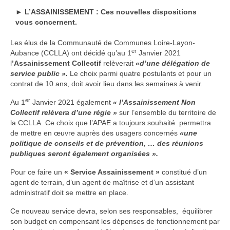
Assainissement Non Collectif (ANC)
► L’ASSAINISSEMENT : Ces nouvelles dispositions
vous concernent.
Systèmes
Les élus de la Communauté de Communes Loire-Layon-
er
Aubance (CCLLA) ont décidé qu’au 1
Janvier 2021
Les différentes solutions de traitement
l
’Assainissement Collectif
relèverait
«d’une délégation de
service public ».
Le choix parmi quatre postulants et pour un
La phytoépuration
contrat de 10 ans, doit avoir lieu dans les semaines à venir.
Les fosses toutes eaux
er
Au 1
Janvier 2021 également
« l’Assainissement Non
Collectif relèvera d’une régie »
sur l’ensemble du territoire de
Les microstations
la CCLLA. Ce choix que l’APAE a toujours souhaité permettra
de mettre en œuvre auprès des usagers concernés
«une
Les filtres compacts
politique de conseils et de prévention, … des réunions
publiques seront également organisées ».
Informations conseils
Pour ce faire un
« Service Assainissement »
constitué d’un
Guide d’information sur les ANC
agent de terrain, d’un agent de maîtrise et d’un assistant
administratif doit se mettre en place.
Textes de loi sur l’eau
Ce nouveau service devra, selon ses responsables, équilibrer
son budget en compensant les dépenses de fonctionnement par
Les contrôles du SPANC et réhabilitations