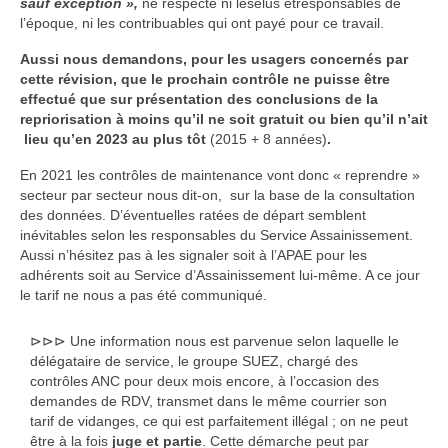
sauf exception »,
ne respecte ni lesélus etresponsables de
l’époque, ni les contribuables qui ont payé pour ce travail.
Redevance incitative : Informations
Aussi nous demandons, pour les usagers concernés par
cette révision, que le prochain contrôle ne puisse être
effectué que sur présentation des conclusions de la
repriorisation à moins qu’il ne soit gratuit ou bien qu’il n’ait
lieu qu’en 2023 au plus tôt
(2015 + 8 années)
.
En 2021 les contrôles de maintenance vont donc « reprendre »
secteur par secteur nous dit-on, sur la base de la consultation
des données. D’éventuelles ratées de départ semblent
inévitables selon les responsables du Service Assainissement.
Aussi n’hésitez pas à les signaler soit à l’APAE pour les
adhérents soit au Service d’Assainissement lui-même. A ce jour
le tarif ne nous a pas été communiqué.
⊳⊳⊳ Une information nous est parvenue selon laquelle le
délégataire de service, le groupe SUEZ, chargé des
contrôles ANC pour deux mois encore, à l’occasion des
demandes de RDV, transmet dans le même courrier son
tarif de vidanges, ce qui est parfaitement illégal ; on ne peut
être à la fois
juge
et partie
. Cette démarche peut par