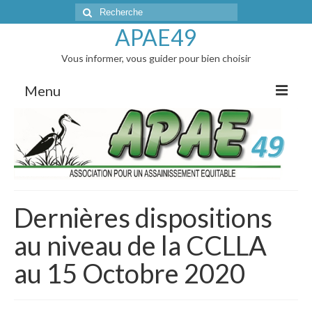
Rechercher
:
APAE49
Vous informer, vous guider pour bien choisir
Menu
Accueil
L’actualité
Articles de presse
Dernières dispositions
AG et réunions d’infos
au niveau de la CCLLA
Correspondances avec les Elus
au 15 Octobre 2020
Les membres du bureau
Les vidanges groupées : tarifs 2026