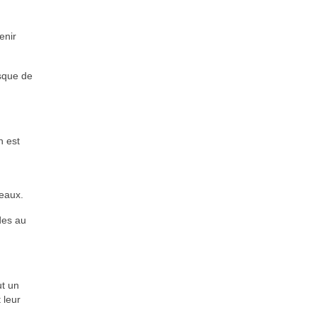
enir
isque de
n est
 eaux.
des au
ut un
 leur