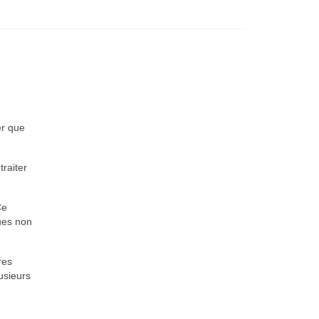
er que
traiter
Ce
ues non
res
usieurs