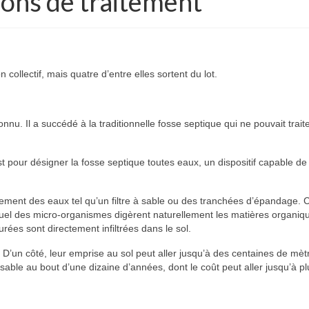
ions de traitement
n collectif, mais quatre d’entre elles sortent du lot.
nnu. Il a succédé à la traditionnelle fosse septique qui ne pouvait trait
t pour désigner la fosse septique toutes eaux, un dispositif capable de 
itement des eaux tel qu’un filtre à sable ou des tranchées d’épandage. 
equel des micro-organismes digèrent naturellement les matières organiq
urées sont directement infiltrées dans le sol.
’un côté, leur emprise au sol peut aller jusqu’à des centaines de mèt
 sable au bout d’une dizaine d’années, dont le coût peut aller jusqu’à pl