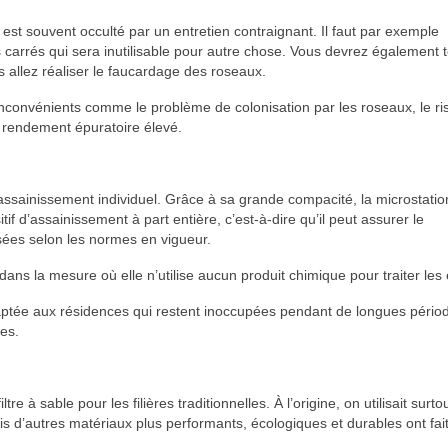
il est souvent occulté par un entretien contraignant. Il faut par exemple
carrés qui sera inutilisable pour autre chose. Vous devrez également t
 allez réaliser le faucardage des roseaux.
 inconvénients comme le problème de colonisation par les roseaux, le r
 un rendement épuratoire élevé.
’assainissement individuel. Grâce à sa grande compacité, la microstatio
if d’assainissement à part entière, c’est-à-dire qu’il peut assurer le
usées selon les normes en vigueur.
ans la mesure où elle n’utilise aucun produit chimique pour traiter les
daptée aux résidences qui restent inoccupées pendant de longues pério
es.
e à sable pour les filières traditionnelles. À l’origine, on utilisait surto
is d’autres matériaux plus performants, écologiques et durables ont fait