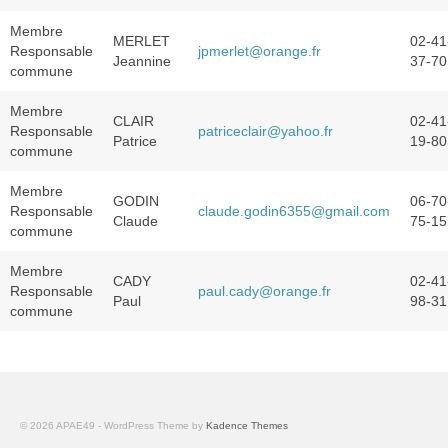
Procédures contrôles
Membre
MERLET
02-41
Responsable
jpmerlet@orange.fr
Jeannine
37-70
Je veux refaire mon assainissement
commune
démarches et conseils
Membre
CLAIR
02-41
Liste des bureaux d’études
Responsable
patriceclair@yahoo.fr
Patrice
19-80
commune
Liste des installateurs
Membre
GODIN
06-70
Aides au financement
Responsable
claude.godin6355@gmail.com
Claude
75-15
commune
Le SPANC
Membre
CADY
02-41
Responsable
paul.cady@orange.fr
Dernières dispositions au niveau de la CCLLA
Paul
98-31
commune
au 15 Octobre 2020
le Conseil d’exploitation du SPANC
La gestion des déchets
© 2026 APAE49 - WordPress Theme by
Kadence Themes
Textes de loi tris des déchets