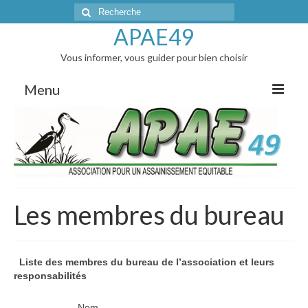
Rechercher
:
APAE49
Vous informer, vous guider pour bien choisir
Menu
Accueil
L’actualité
Articles de presse
Les membres du bureau
AG et réunions d’infos
Correspondances avec les Elus
Liste des membres du bureau de l’association et leurs
Les membres du bureau
responsabilités
Les vidanges groupées : tarifs 2026
Nom –