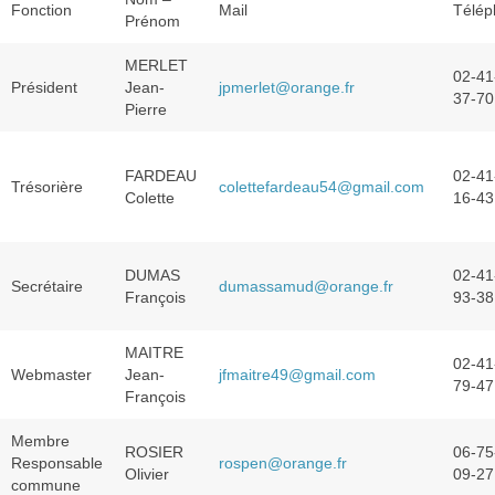
Fonction
Mail
Télép
Prénom
Assainissement Non Collectif (ANC)
MERLET
Systèmes
02-41
Président
Jean-
jpmerlet@orange.fr
37-70
Pierre
Les différentes solutions de traitement
La phytoépuration
FARDEAU
02-41
Trésorière
colettefardeau54@gmail.com
Colette
16-43
Les fosses toutes eaux
Les microstations
DUMAS
02-41
Secrétaire
dumassamud@orange.fr
Les filtres compacts
François
93-38
Informations conseils
MAITRE
02-41
Webmaster
Jean-
jfmaitre49@gmail.com
79-47
Guide d’information sur les ANC
François
Textes de loi sur l’eau
Membre
ROSIER
06-75
Responsable
rospen@orange.fr
Olivier
09-27
Les contrôles du SPANC et réhabilitations
commune