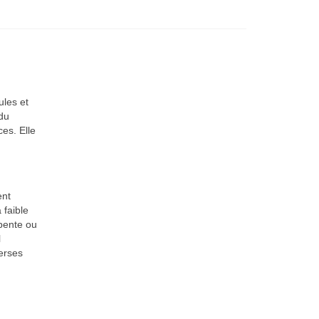
ules et
 du
es. Elle
ent
 faible
 pente ou
l
verses