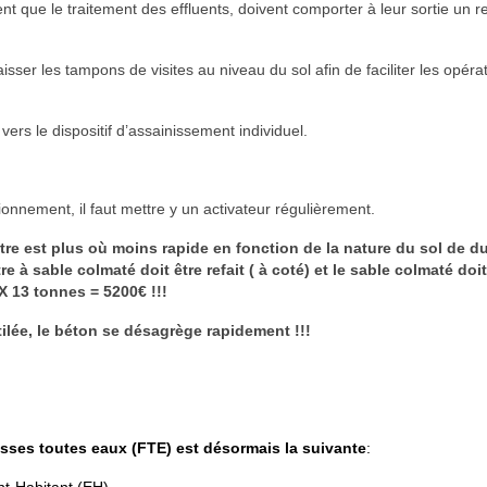
 que le traitement des effluents, doivent comporter à leur sortie un r
ser les tampons de visites au niveau du sol afin de faciliter les opéra
rs le dispositif d’assainissement individuel.
ionnement, il faut mettre y un activateur régulièrement.
filtre est plus où moins rapide en fonction de la nature du sol de d
re à sable colmaté doit être refait ( à coté) et le sable colmaté doit
X 13 tonnes = 5200€ !!!
tilée, le béton se désagrège rapidement !!!
sses toutes eaux (FTE) est désormais la suivante
:
nt-Habitant (EH),