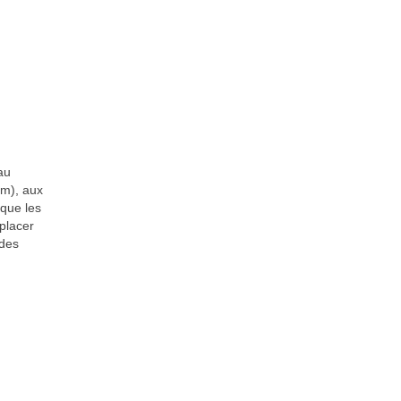
au
3m), aux
 que les
placer
 des