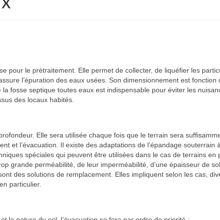
ux
e pour le prétraitement. Elle permet de collecter, de liquéfier les partic
e assure l’épuration des eaux usées. Son dimensionnement est fonction
 la fosse septique toutes eaux est indispensable pour éviter les nuisanc
essus des locaux habités.
profondeur. Elle sera utilisée chaque fois que le terrain sera suffisamm
ent et l’évacuation. Il existe des adaptations de l’épandage souterrain à
niques spéciales qui peuvent être utilisées dans le cas de terrains en
trop grande perméabilité, de leur imperméabilité, d’une épaisseur de so
s sont des solutions de remplacement. Elles impliquent selon les cas, di
n particulier.
et la nature du sol, l’évacuation se fera par ordre de priorité :