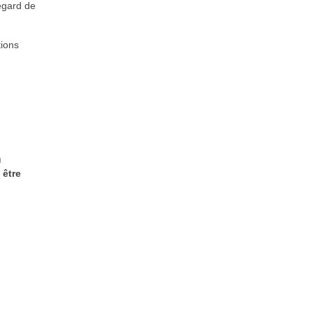
egard de
tions
u
 être