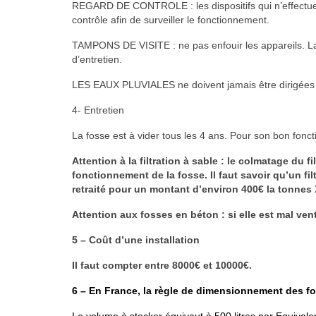
REGARD DE CONTROLE : les dispositifs qui n’effectuent
contrôle afin de surveiller le fonctionnement.
TAMPONS DE VISITE : ne pas enfouir les appareils. Lais
d’entretien.
LES EAUX PLUVIALES ne doivent jamais être dirigées ve
4- Entretien
La fosse est à vider tous les 4 ans. Pour son bon fonct
Attention à la filtration à sable : le colmatage du 
fonctionnement de la fosse. Il faut savoir qu’un filt
retraité pour un montant d’environ 400€ la tonnes 
Attention aux fosses en béton : si elle est mal ven
5 – Coût d’une installation
Il faut compter entre 8000€ et 10000€.
6 – En France, la règle de dimensionnement des fo
Le volume à stocker équivaut à 500 litres par Equivale