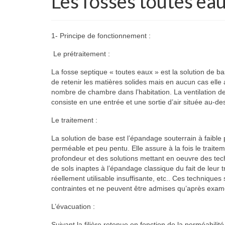
Les fosses toutes ea
1- Principe de fonctionnement :
Le prétraitement :
La fosse septique « toutes eaux » est la solution de bas
de retenir les matières solides mais en aucun cas ell
nombre de chambre dans l’habitation. La ventilation de
consiste en une entrée et une sortie d’air située au-d
Le traitement :
La solution de base est l’épandage souterrain à faible 
perméable et peu pentu. Elle assure à la fois le traitem
profondeur et des solutions mettant en oeuvre des tech
de sols inaptes à l’épandage classique du fait de leur 
réellement utilisable insuffisante, etc.. Ces technique
contraintes et ne peuvent être admises qu’après exame
L’évacuation :
Suivant la filière retenue en fonction de la perméabilité 