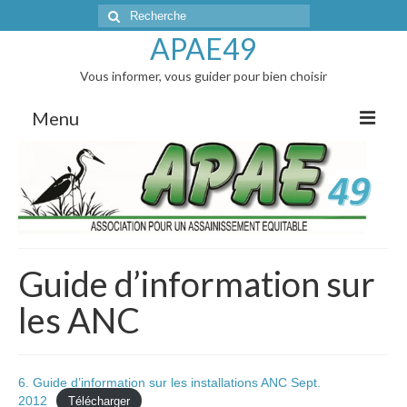
Rechercher
:
APAE49
Vous informer, vous guider pour bien choisir
Menu
Accueil
L’actualité
Articles de presse
Guide d’information sur
AG et réunions d’infos
les ANC
Correspondances avec les Elus
Les membres du bureau
6. Guide d’information sur les installations ANC Sept.
Les vidanges groupées : tarifs 2026
2012
Télécharger