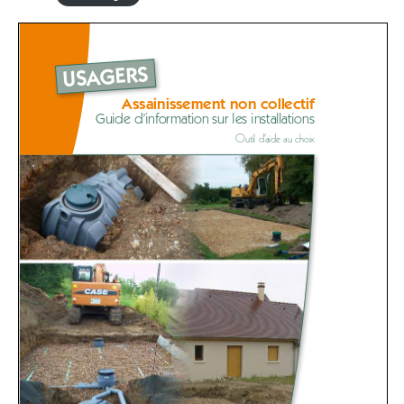
Assainissement Non Collectif (ANC)
Systèmes
Les différentes solutions de traitement
La phytoépuration
Les fosses toutes eaux
Les microstations
Les filtres compacts
Informations conseils
Guide d’information sur les ANC
Textes de loi sur l’eau
Les contrôles du SPANC et réhabilitations